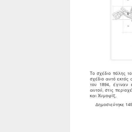
Ο
τ
Ε
Σ
π
Ε
Σ
M
α
Το σχέδιο πόλης το
σχέδιο αυτό εκτός 
Τ
του 1894, έγιναν 
ε
αυτού, στις περιοχ
π
και Χυμοφίξ.
Σ
Δημοσιεύτηκε
14t
Τ
M