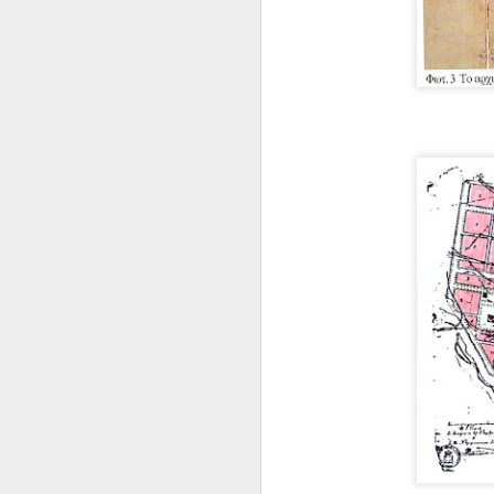
ΑΠΟ ΤΗΝ ΕΚΔΡΟΜΗ
JUN
7
ΤΗΣ ΠΝΕΥΜΑΤΙΚΗΣ
ΕΣΤΙΑ ΣΠΑΡΤΗΣ ΣΤΗ
ΝΕΑΠΟΛΗ ΒΟΙΩΝ
Το Σάββατο 6 Ιουνίου 2026,
πραγματοποιήθηκε ΕΚΔΡΟΜΗ
μελών και φίλων της
Πνευματικής Εστίας Σπάρτης,
M
στην ΝΕΑΠΟΛΗ ΒΟΙΩΝ, και
επισκεφτήκαμε:
· Την έκθεση «…ίκανόπλοιοί