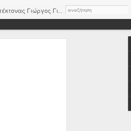
 την Λακωνία και έργα δικά του αλλά και άλλων συναδέλφων.
026: 8ο
ΙΟ της ΠΕΤΡΑΣ στα
 από το Σωματείο
αραδοσιακής
ονικής ΑΝΘΗ της