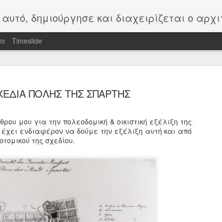
ύργησε και διαχειρίζεται ο αρχιτέκτονας Γιώργος Γιαξόγλου και παρουσιάζονται εργασίες, δημοσιεύσεις που αφορούν την Σπάρτη και
πο
Timeslide
ΧΕΔΙΑ ΠΟΛΗΣ ΤΗΣ ΣΠΑΡΤΗΣ
θρου μου για την πολεοδομική & οικιστική εξέλιξη της
 έχει ενδιαφέρον να δούμε την εξέλιξη αυτή και από
ΙΟΥΛΙΟΣ 2
AUG
οτομικού της σχεδίου.
1
ΕΡΓΑΣΤΗΡ
ΛΑΓΚΑΔΙΑ
"Φίλοι Π
Αρχιτεκτ
ΠΕΤΡΑΣ"