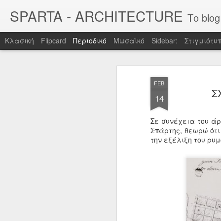
SPARTA - ARCHITECTURE
Το blog αυτό, δημιο
Κλασική
Flipcard
Περιοδικό
Μωσαϊκό
Sidebar:
Στιγμιότυ
FEB
Σ
14
Σε συνέχεια του άρ
Σπάρτης, θεωρώ ότι
την εξέλιξη του ρυμ