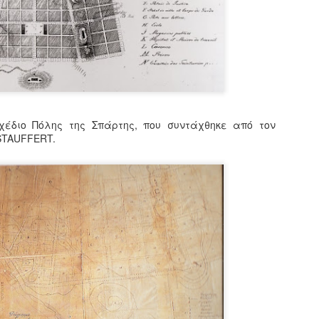
Και φέτος στις 26 Ιουλί
8ο ΕΡΓΑΣΤΗΡΙΟ της ΠΕΤ
Σωματείο "Φίλοι Παραδο
ΠΕΤΡΑΣ".
Το φετινό Εργαστήριο σ
τα πρωϊνά απασχολήθηκ
του παραδοσιακού κτιρίο
Σχέδιο Πόλης της Σπάρτης, που συντάχθηκε από τον
παλαιών νερόμυλων που
STAUFFERT.
Λαγκαδινού Ποταμού και
γειτονιά των Αγίων Απο
Τα απογεύματα, στον αύ
Λαγκαδίων από τη Δευτ
πραγματοποιήθηκαν οι ε
τίτλο "ΤΕΧΝΙΚΗ ΕΚΠΑΙΔ
ΚΑΤΑΡΤΙΣΗ ΣΤΗΝ ΤΕΧΝΗ 
εισηγήσεων του συνεδρί
ημέρες στο YouTube.